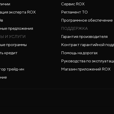
личии
Сервис ROX
ация эксперта ROX
Регламент ТО
йв
Программное обеспечение
ные предложения
ПОДДЕРЖКА
Ы И УСЛУГИ
Гарантия производителя
ые программы
Контракт гарантийной под
ть кредит
Помощь на дорогах
Руководства по эксплуатац
тор трейд-ин
Магазин приложений ROX
ние