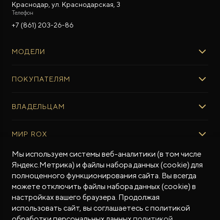
Краснодар, ул. Краснодарская, 3
Телефон
+7 (861) 203-26-86
МОДЕЛИ
ROX 01
ПОКУПАТЕЛЯМ
ROX ADAMAS
ВЫБОР И ПОКУПКА
ВЛАДЕЛЬЦАМ
Авто в наличии
Консультация эксперта ROX
СЕРВИС
МИР ROX
Тест-драйв
Сервис ROX
Специальные предложения
Регламент ТО
О БРЕНДЕ
Мы используем системы веб-аналитики (в том числе
ФИНАНСЫ И УСЛУГИ
Яндекс.Метрика) и файлы набора данных (cookie) для
Программное обеспечение
Бренд ROX
полноценного функционирования сайта. Вы всегда
Финансовые программы
ПОДДЕРЖКА
Дизайн Pininfarina
можете отключить файлы набора данных (cookie) в
Рассчитать кредит
Гарантия производителя
МЫ В СОЦСЕТЯХ
Новости
настройках вашего браузера. Продолжая
Трейд-ин
Контракт гарантийной поддержки
СМИ о нас
использовать сайт, вы соглашаетесь с политикой
Калькулятор трейд-ин
Помощь на дорогах
обработки персональных данных
политикой
Истории владельцев