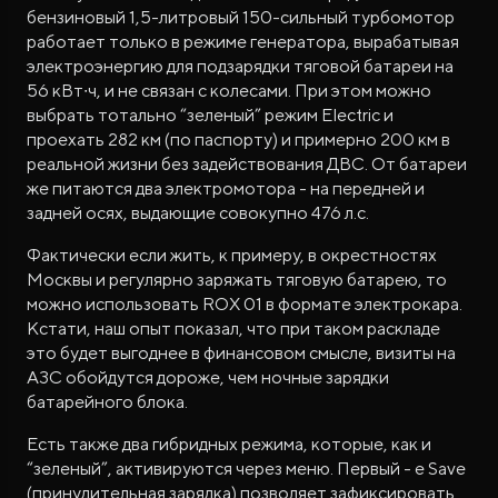
бензиновый 1,5-литровый 150-сильный турбомотор
работает только в режиме генератора, вырабатывая
электроэнергию для подзарядки тяговой батареи на
56 кВт∙ч, и не связан с колесами. При этом можно
выбрать тотально “зеленый” режим Electric и
проехать 282 км (по паспорту) и примерно 200 км в
реальной жизни без задействования ДВС. От батареи
же питаются два электромотора - на передней и
задней осях, выдающие совокупно 476 л.с.
Фактически если жить, к примеру, в окрестностях
Москвы и регулярно заряжать тяговую батарею, то
можно использовать ROX 01 в формате электрокара.
Кстати, наш опыт показал, что при таком раскладе
это будет выгоднее в финансовом смысле, визиты на
АЗС обойдутся дороже, чем ночные зарядки
батарейного блока.
Есть также два гибридных режима, которые, как и
“зеленый”, активируются через меню. Первый - e Save
(принудительная зарядка) позволяет зафиксировать