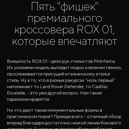
Пять "фишек"
премиального
кроссовера ROX 01,
которые впечатляют
ROX ADAMAS
Совершенно новый флагманский внедорожник
от 9 300 000 ₽*
Внешность ROX 01 - дело рук стилистов Pininfarina.
Их усилиями модель выглядит модно и величественно,
прослеживается присущий итальянскому ателье
стиль. Ну а то, что в разных ракурсах “ноль первый”
напоминает то Land Rover Defender, то Cadillac
Escalade, - это уже другой вопрос. Нам такие
параллели нравятся.
Но что дают такие монументальные формы в
практическом плане? Прежде всего - отличный обзор
вперед благодаря достаточно низкой линии бокового