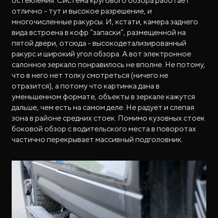
остекления. Система кругового обзора работает
отлично - тут и высокое разрешение, и
многочисленные ракурсы. И, кстати, камера заднего
вида встроена в кофр “запаски”, размещенной на
пятой двери, отсюда - высокодетализированный
ракурс и широкий угол обзора. А вот электронное
салонное зеркало понравилось не вполне. Не потому,
что в него нет толку смотреться (ничего не
отразится), а потому что картинка дана в
уменьшенном формате, объекты в зеркале кажутся
дальше, чем есть на самом деле. Не радует и слепая
зона в районе средних стоек. Помимо кузовных стоек
боковой обзор с водительского места в поворотах
частично перекрывает массивный подголовник.