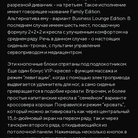
разрезной диванчик - на третьем. Такое исполнение
имеет говорящее название Family Edition.
Альтернатива ему - вариант Business Lounge Edition. В
последнем случае имеем шесть мест, посадочную
формулу 2+2+2 и кресла с улучшенным комфортом на
среднем ряду. Речь в данном случае - о настоящих
сиденьях-тронах, с пультами управления
сервоприводом и медиацентром.
Эти кнопочные блоки спрятаны под подлокотником.
Еще один бонус VIP-кресел - функция массажа и
режим “левитации”, когда с помощью электропривода
выдвигается удлинитель для ног, а само сиденье
превращается в подобие кровати. Впрочем, и более
простые капитанские кресла в “семейном” варианте
кроссовера хороши. Понравился и режим “кровать”,
который можно активировать как через центральный
15,6-дюймовый экран на первом ряду, так и через
тачскрин второго ряда, откидывающийся из
потолочной панели. Нажимаешь несколько кнопок в