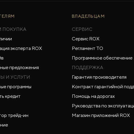
ТЕЛЯМ
ВЛАДЕЛЬЦАМ
И ПОКУПКА
СЕРВИС
личии
Сервис ROX
ация эксперта ROX
Регламент ТО
йв
Программное обеспечение
ные предложения
ПОДДЕРЖКА
Ы И УСЛУГИ
Гарантия производителя
ые программы
Контракт гарантийной под
ть кредит
Помощь на дорогах
Руководства по эксплуатац
тор трейд-ин
Магазин приложений ROX
ние