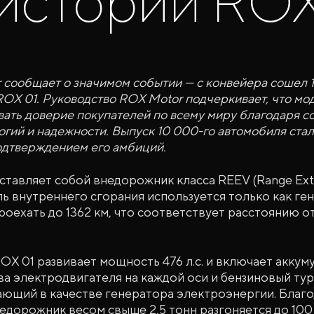
истории RO
 сообщает о значимом событии — с конвейера сошел 
OX 01. Руководство ROX Motor подчеркивает, что мо
ать доверие покупателей по всему миру благодаря с
гий и надежности. Выпуск 10 000-го автомобиля стал
одтверждением его амбиций.
тавляет собой внедорожник класса REEV (Range Exte
ель внутреннего сгорания используется только как ге
роехать до 1362 км, что соответствует расстоянию 
OX 01 развивает мощность 476 л.с. и включает акку
два электродвигателя на каждой оси и бензиновый ту
тающий в качестве генератора электроэнергии. Благ
едорожник весом свыше 2,5 тонн разгоняется до 100 к