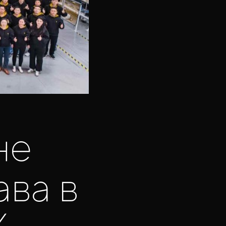
не
ава в