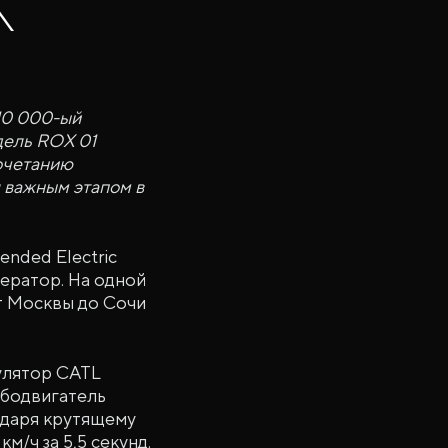
X
10 000-ый
дель ROX 01
очетанию
 важным этапом в
nded Electric
нератор. На одной
от Москвы до Сочи
мулятор CATL
рбодвигатель
одаря крутящему
м/ч за 5,5 секунд.