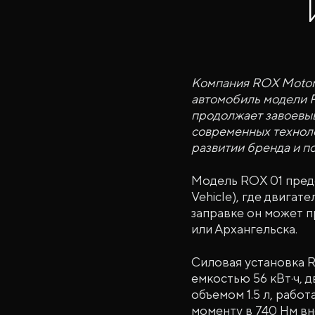
Компания ROX Motor
автомобиль модели R
продолжает завоевыв
современных техноло
развитии бренда и п
Модель ROX 01 предс
Vehicle), где двигат
заправке он может п
или Архангельска.
Силовая установка R
емкостью 56 кВт·ч, 
объемом 1.5 л, рабо
моменту в 740 Нм вн