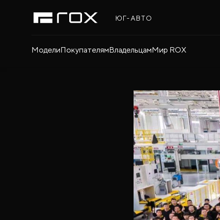
ЮГ-АВТО
Модели
Покупателям
Владельцам
Мир ROX