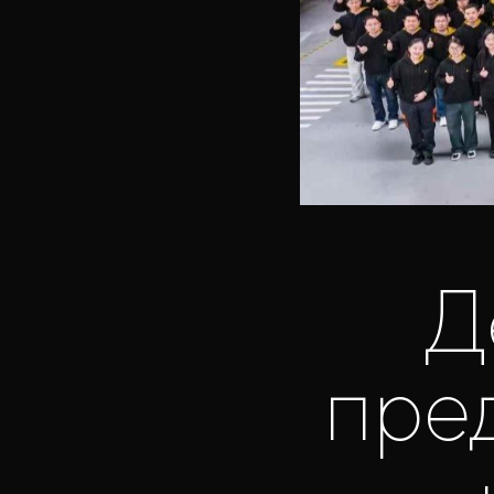
Д
пред