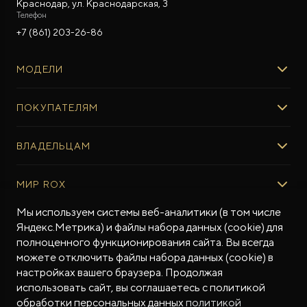
Краснодар, ул. Краснодарская, 3
Телефон
+7 (861) 203-26-86
МОДЕЛИ
ROX 01
ПОКУПАТЕЛЯМ
ROX ADAMAS
ВЫБОР И ПОКУПКА
ВЛАДЕЛЬЦАМ
Авто в наличии
Консультация эксперта ROX
СЕРВИС
МИР ROX
Тест-драйв
Сервис ROX
Специальные предложения
Регламент ТО
О БРЕНДЕ
Мы используем системы веб-аналитики (в том числе
ФИНАНСЫ И УСЛУГИ
Яндекс.Метрика) и файлы набора данных (cookie) для
Программное обеспечение
Бренд ROX
полноценного функционирования сайта. Вы всегда
Финансовые программы
ПОДДЕРЖКА
Дизайн Pininfarina
можете отключить файлы набора данных (cookie) в
Рассчитать кредит
Гарантия производителя
МЫ В СОЦСЕТЯХ
Новости
настройках вашего браузера. Продолжая
Трейд-ин
Контракт гарантийной поддержки
СМИ о нас
использовать сайт, вы соглашаетесь с политикой
Калькулятор трейд-ин
Помощь на дорогах
обработки персональных данных
политикой
Истории владельцев