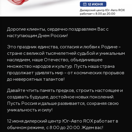
Дорогие клиенты, сердечно поздравляем Вас с
наступающим Днем России!
Это праздник единства, согласия и любви к Родине –
ROX ADAMAS
стране с великой тысячелетней судьбой и уникальным
Совершенно новый флагманский внедорожник
наследием, наше Отечество, объединившее
от 9 300 000 ₽*
множество народов и культур. Пусть наша страна
продолжает удивлять мир – от космических прорывов
до невероятных талантов!
Давайте чтить память предков, строить настоящее и
создавать будущее, достойное новых поколений.
Пусть Россия и дальше развивается, сохраняя свою
уникальность и силу!
12 июня дилерский центр Юг-Авто ROX работает в
обычном режиме, с 8:00 до 20:00. Ждем вас!